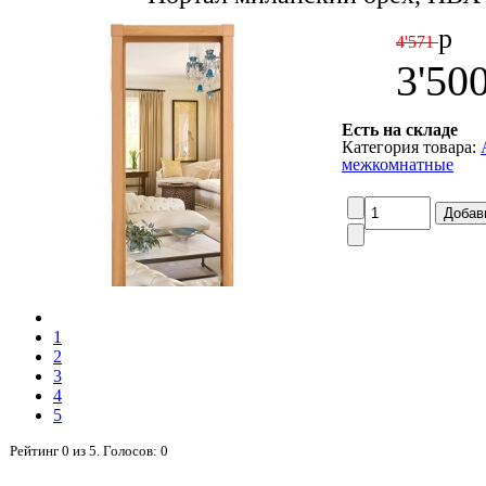
р
4'571
3'50
Есть на складе
Категория товара:
межкомнатные
1
2
3
4
5
Рейтинг
0
из
5
. Голосов:
0