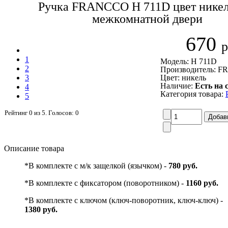
Ручка FRANCCO Н 711D цвет никел
межкомнатной двери
670
р
1
Модель: Н 711D
2
Производитель: 
3
Цвет: никель
Наличие:
Есть на 
4
Категория товара:
5
Рейтинг
0
из
5
. Голосов:
0
Описание товара
*В комплекте с м/к защелкой (язычком) -
780 руб.
*В комплекте с фиксатором (поворотником) -
1160 руб.
*В комплекте с ключом (ключ-поворотник, ключ-ключ) -
1380 руб.