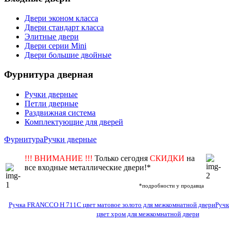
Двери эконом класса
Двери стандарт класса
Элитные двери
Двери серии Mini
Двери большие двойные
Фурнитура дверная
Ручки дверные
Петли дверные
Раздвижная система
Комплектующие для дверей
Фурнитура
Ручки дверные
!!! ВНИМАНИЕ !!!
Только сегодня
СКИДКИ
на
все входные металлические двери!*
*подробности у продавца
Ручка FRANCCO Н 711C цвет матовое золото для межкомнатной двери
Руч
цвет хром для межкомнатной двери