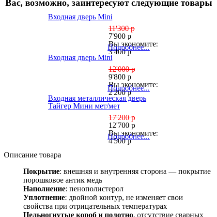
Вас, возможно, заинтересуют следующие товары
Входная дверь Мini
11'300 р
7'900 р
Вы экономите:
Подробнее...
3'400 р
Входная дверь Мini
12'000 р
9'800 р
Вы экономите:
Подробнее...
2'200 р
Входная металлическая дверь
Тайгер Мини мет/мет
17'200 р
12'700 р
Вы экономите:
Подробнее...
4'500 р
Описание товара
Покрытие
: внешняя и внутренняя сторона — покрытие
порошковое антик медь
Наполнение
: пенополистерол
Уплотнение
: двойной контур, не изменяет свои
свойства при отрицательных температурах
Цельногнутые короб и полотно
, отсутствие сварных