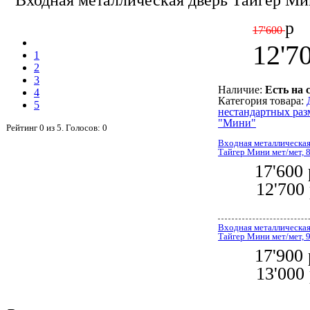
Входная металлическая дверь Тайгер Ми
р
17'600
12'7
1
2
3
Наличие:
Есть на 
4
Категория товара:
5
нестандартных раз
"Мини"
Рейтинг
0
из
5
. Голосов:
0
Входная металлическая
Тайгер Мини мет/мет, 
17'600
12'700
Входная металлическая
Тайгер Мини мет/мет, 
17'900
13'000