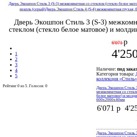
Дверь Экошпон Стиль 3 (S-3) межкомнатная со стеклом (стекло белое мат
неапль (серый)
Дверь Экошпон Стиль 4 (S-4) межкомнатная глухая, 
Дверь Экошпон Стиль 3 (S-3) межкомн
стеклом (стекло белое матовое) и молди
р
6'071
4'25
1
2
3
Наличие:
под зака
4
Категория товара:
5
коллекция «Cтиль»
Рейтинг
0
из
5
. Голосов:
0
Дверь Экошпон Стиль 3
межкомнатная со стекл
белое матовое) и молди
600x2000x40мм
6'071 р
4'2
Дверь Экошпон Стиль 3
межкомнатная со стекл