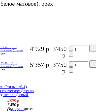
белое матовое), орех
тиль 1 (S-1)
4'929 р
3'450
 стеклом (стекло
орех,
р
тиль 1 (S-1)
5'357 р
3'750
 стеклом (стекло
орех,
р
н Стиль 1 (S-1)
 со стеклом (стекло
), неапль (серый)
4'929 р
3'450 р
Вы экономите:
Подробнее...