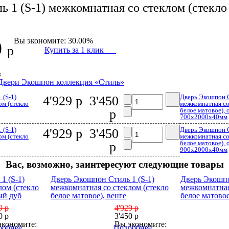
 1 (S-1) межкомнатная со стеклом (стекло 
Вы экономите: 30.00%
0
р
Купить за 1 клик
з
Двери Экошпон коллекция «Cтиль»
 (S-1)
Дверь Экошпон С
4'929 р
3'450
ом (стекло
межкомнатная со
белое матовое), 
р
700x2000x40мм
 (S-1)
Дверь Экошпон С
4'929 р
3'450
ом (стекло
межкомнатная со
белое матовое), 
р
900x2000x40мм
Вас, возможно, заинтересуют следующие товары
1 (S-1)
Дверь Экошпон Стиль 1 (S-1)
Дверь Экошпо
лом (стекло
межкомнатная со стеклом (стекло
межкомнатная
ый дуб
белое матовое), венге
белое матовое
9 р
4'929 р
0 р
3'450 р
экономите:
Вы экономите:
обнее...
Подробнее...