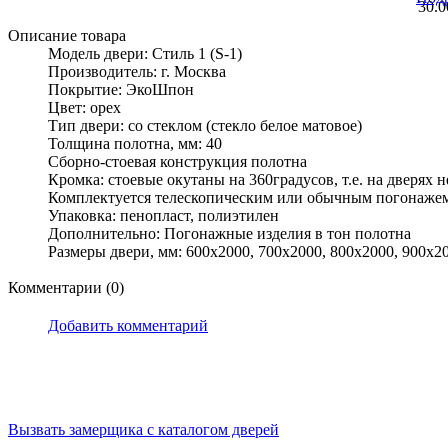
30.
Описание товара
Модель двери: Стиль 1 (S-1)
Производитель: г. Москва
Покрытие: ЭкоШпон
Цвет: орех
Тип двери: со стеклом (стекло белое матовое)
Толщина полотна, мм: 40
Сборно-стоевая конструкция полотна
Кромка: стоевые окутаны на 360градусов, т.е. на дверях 
Комплектуется телескопическим или обычным погонаже
Упаковка: пенопласт, полиэтилен
Дополнительно: Погонажные изделия в тон полотна
Размеры двери, мм: 600x2000, 700x2000, 800x2000, 900x20
Комментарии (0)
Добавить комментарий
Вызвать замерщика
с каталогом дверей