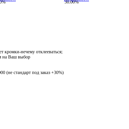
00%
30.00%
нет кромки-нечему отклееваться;
м на Ваш выбор
00 (не стандарт под заказ +30%)