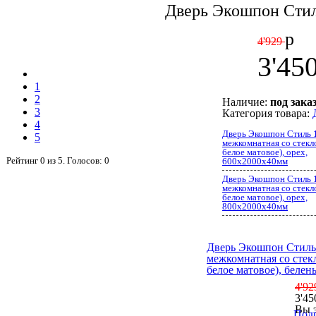
Дверь Экошпон Стиль
р
4'929
3'45
1
2
Наличие:
под зака
3
Категория товара:
4
Дверь Экошпон Стиль 1
5
межкомнатная со стекл
белое матовое), орех,
Рейтинг
0
из
5
. Голосов:
0
600x2000x40мм
Дверь Экошпон Стиль 1
межкомнатная со стекл
белое матовое), орех,
800x2000x40мм
Дверь Экошпон Стиль 
межкомнатная со стек
белое матовое), белен
4'92
3'45
Вы 
Подр