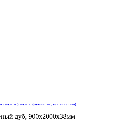
 стеклом (стекло с фьюзингом), венге (черная)
леный дуб, 900x2000x38мм