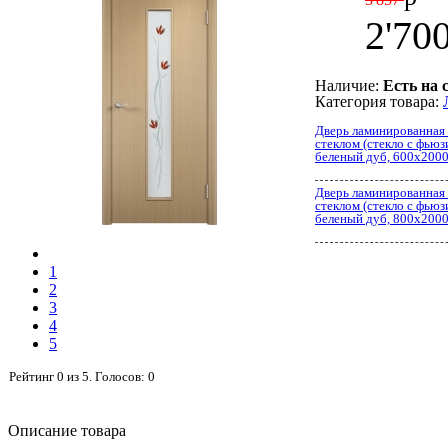
2'70
Наличие:
Есть на 
Категория товара:
Дверь ламинированная 
стеклом (стекло с фьюз
беленый дуб, 600x200
Дверь ламинированная 
стеклом (стекло с фьюз
беленый дуб, 800x200
1
2
3
4
5
Рейтинг
0
из
5
. Голосов:
0
Описание товара