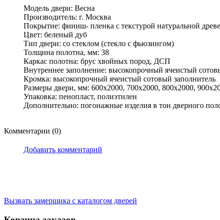
Модель двери: Весна
Производитель: г. Москва
Покрытие: финиш- пленка с текстурой натуральной древ
Цвет: беленый дуб
Тип двери: со стеклом (стекло с фьюзингом)
Толщина полотна, мм: 38
Каркас полотна: брус хвойных пород, ДСП
Внутреннее заполнение: высокопрочный ячеистый сотов
Кромка: высокопрочный ячеистый сотовый заполнитель
Размеры двери, мм: 600х2000, 700х2000, 800х2000, 900х20
Упаковка: пенопласт, полиэтилен
Дополнительно: погонажные изделия в тон дверного поло
Комментарии (0)
Добавить комментарий
Вызвать замерщика
с каталогом дверей
Корзина заказов