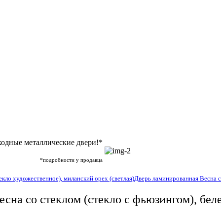
ходные металлические двери!*
*подробности у продавца
екло художественное), миланский орех (светлая)
Дверь ламинированная Весна со
сна со стеклом (стекло с фьюзингом), бе